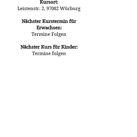
Kursort:
Leistenstr. 2, 97082 Würburg
Nächster Kurstermin für
Erwachsen:
Termine Folgen
Nächster Kurs für Kinder:
Termine folgen
Jeden Montag finden in den
Räumlichkeiten der Praxis
ErgoBalance
Rückbildungskurse und
Schwangerenmassagen bei
Alena Büchner statt.
Weitere Informationen zu den